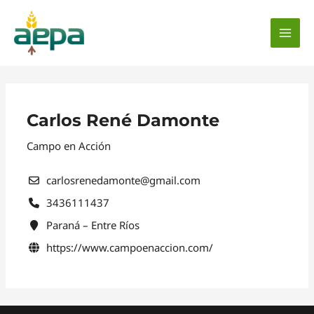
Ir
al
contenido
MAI
MEN
Carlos René Damonte
Campo en Acción
carlosrenedamonte@gmail.com
3436111437
Paraná – Entre Ríos
https://www.campoenaccion.com/